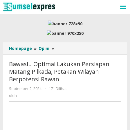
Lewati
ke
konten
Bawaslu
Homepage
»
Opini
»
Optimal
Lakukan
Bawaslu Optimal Lakukan Persiapan
Persiapan
Matang Pilkada, Petakan Wilayah
Matang
Berpotensi Rawan
Pilkada,
Petakan
oleh
September 2, 2024
-
171 Dilihat
Wilayah
oleh
Berpotensi
Rawan