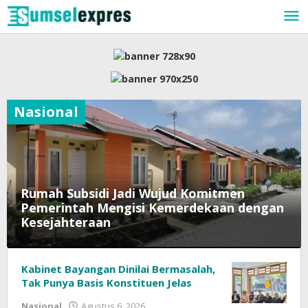
Lewati
ke
konten
Nasional
Rumah Subsidi Jadi Wujud Komitmen
Pemerintah Mengisi Kemerdekaan dengan
Kesejahteraan
Nasional
Kabinet Bayangan Dinilai Bermasalah,
Agustus
Tak Punya Basis Konstituen Jelas
6,
oleh
Nasional
Agustus 6, 2026
2026