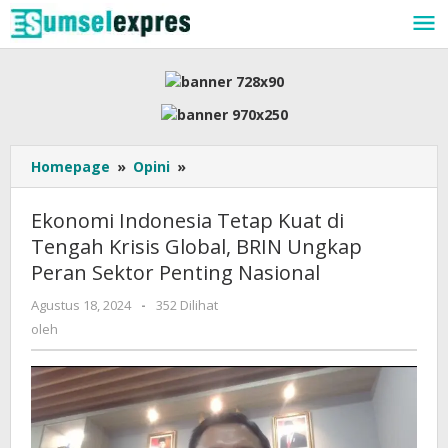
Lewati
ke
konten
Ekonomi
Homepage
»
Opini
»
Indonesia
Tetap
Ekonomi Indonesia Tetap Kuat di
Kuat
Tengah Krisis Global, BRIN Ungkap
di
Peran Sektor Penting Nasional
Tengah
Krisis
oleh
Agustus 18, 2024
-
352 Dilihat
Global,
oleh
BRIN
Ungkap
Peran
Sektor
Penting
Nasional