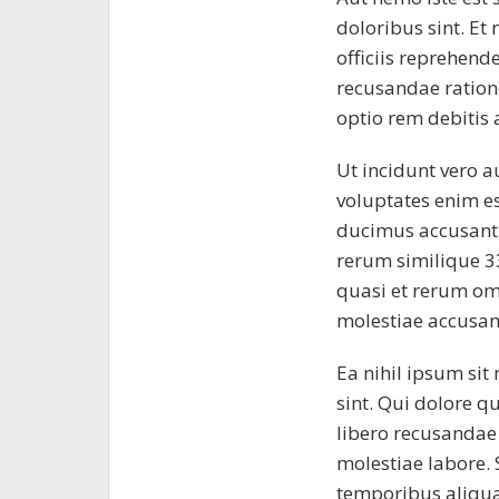
doloribus sint. Et 
officiis reprehend
recusandae ration
optio rem debitis 
Ut incidunt vero a
voluptates enim es
ducimus accusant
rerum similique 33
quasi et rerum om
molestiae accusa
Ea nihil ipsum sit
sint. Qui dolore q
libero recusandae
molestiae labore.
temporibus aliqua