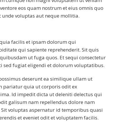
um cumque non magni voluptatem ut veniam
nventore eos quam nostrum et eius omnis quo
 unde voluptas aut neque mollitia.
 quia facilis et ipsam dolorum qui
iditate qui sapiente reprehenderit. Sit quis
 quibusdam ut fuga quos. Et sequi consectetur
ti sed fugiat eligendi et dolorum voluptatibus.
 possimus deserunt ea similique ullam ut
 pariatur quia ut corporis odit ex
a. Id impedit dicta ut deleniti delectus qui
odit galisum nam repellendus dolore nam
 Sit voluptas aspernatur id temporibus quasi
erendis et eveniet odit et voluptatem facilis.