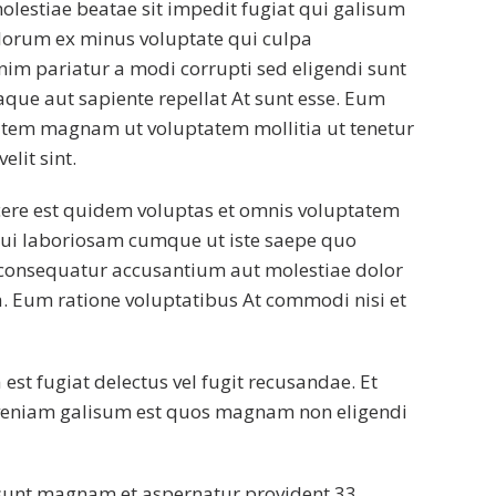
olestiae beatae sit impedit fugiat qui galisum
lorum ex minus voluptate qui culpa
im pariatur a modi corrupti sed eligendi sunt
que aut sapiente repellat At sunt esse. Eum
tem magnam ut voluptatem mollitia ut tenetur
lit sint.
ere est quidem voluptas et omnis voluptatem
 qui laboriosam cumque ut iste saepe quo
consequatur accusantium aut molestiae dolor
a. Eum ratione voluptatibus At commodi nisi et
est fugiat delectus vel fugit recusandae. Et
veniam galisum est quos magnam non eligendi
 sunt magnam et aspernatur provident 33