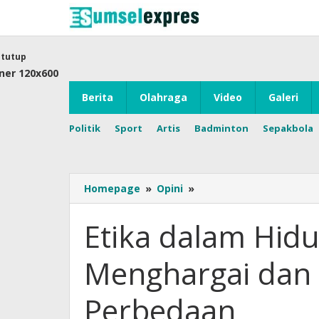
Lewati
ke
konten
tutup
Berita
Olahraga
Video
Galeri
Politik
Sport
Artis
Badminton
Sepakbola
Etika
Homepage
»
Opini
»
dalam
Hidup
Etika dalam Hidu
Adalah
Saling
Menghargai dan
Menghargai
dan
Menghormati
Perbedaan
Perbedaan