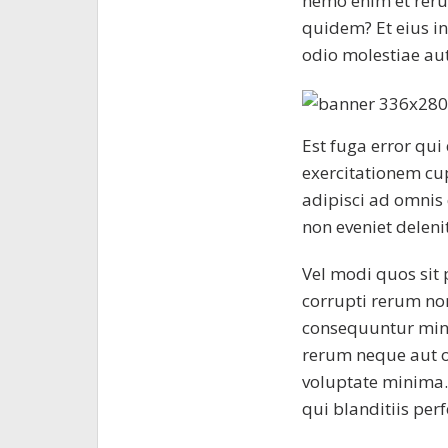
nemo enim et rer
quidem? Et eius i
odio molestiae aut
Est fuga error qui
exercitationem cup
adipisci ad omnis
non eveniet deleni
Vel modi quos sit
corrupti rerum non
consequuntur minim
rerum neque aut 
voluptate minima.
qui blanditiis perf