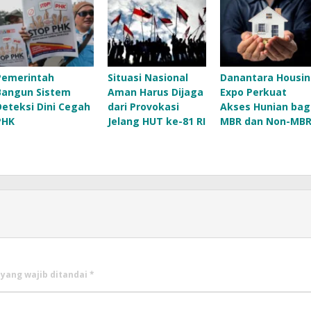
Pemerintah
Situasi Nasional
Danantara Housi
Bangun Sistem
Aman Harus Dijaga
Expo Perkuat
Deteksi Dini Cegah
dari Provokasi
Akses Hunian bag
PHK
Jelang HUT ke-81 RI
MBR dan Non-MB
 yang wajib ditandai
*