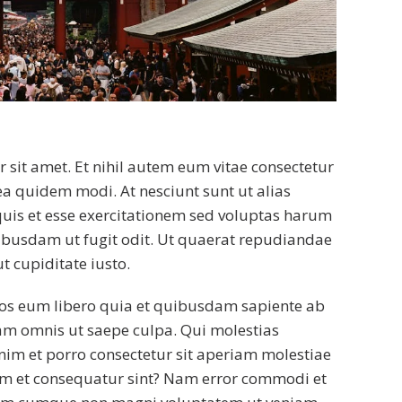
sit amet. Et nihil autem eum vitae consectetur
a quidem modi. At nesciunt sunt ut alias
quis et esse exercitationem sed voluptas harum
busdam ut fugit odit. Ut quaerat repudiandae
t cupiditate iusto.
nos eum libero quia et quibusdam sapiente ab
uam omnis ut saepe culpa. Qui molestias
nim et porro consectetur sit aperiam molestiae
em et consequatur sint? Nam error commodi et