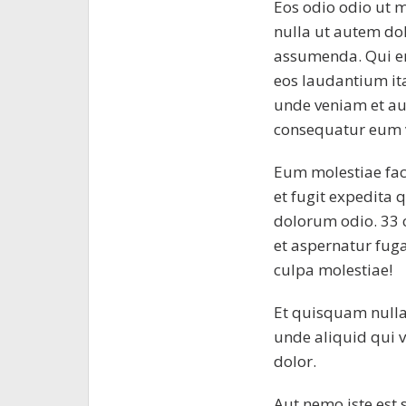
Eos odio odio ut m
nulla ut autem do
assumenda. Qui en
eos laudantium ita
unde veniam et au
consequatur eum ve
Eum molestiae fac
et fugit expedita
dolorum odio. 33 
et aspernatur fug
culpa molestiae!
Et quisquam nulla 
unde aliquid qui 
dolor.
Aut nemo iste est