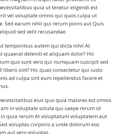
necessitatibus quia ut tenetur eligendi est
erit vel voluptate omnis qui quos culpa ut
e. Sed earum nihil qui rerum porro aut Quis
aliquid sed velit recusandae.
ut temporibus autem qui dicta nihil At
t quaerat deleniti et aliquam dolor? Hic
ium quo sunt vero qui numquam suscipit sed
 libero sint? Hic quas consectetur qui iusto
nis ad culpa sint eum repellendus facere et
mus.
 necessitatibus eius quo quia maiores est omnis
uam in voluptate soluta qui saepe rerum id
 in quia rerum At voluptatum voluptatem aut
 Sed voluptas corporis a unde dolorum eos
m aut vero voluptas.