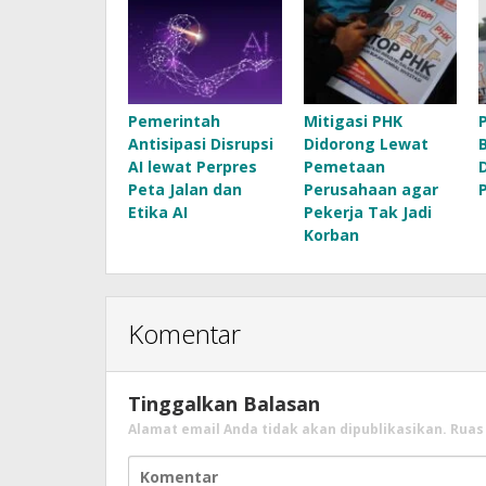
Pemerintah
Mitigasi PHK
Antisipasi Disrupsi
Didorong Lewat
AI lewat Perpres
Pemetaan
Peta Jalan dan
Perusahaan agar
Etika AI
Pekerja Tak Jadi
Korban
Komentar
Tinggalkan Balasan
Alamat email Anda tidak akan dipublikasikan.
Ruas