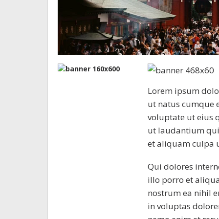
Lorem ipsum dolor 
ut natus cumque e
voluptate ut eius 
ut laudantium qui
et aliquam culpa u
Qui dolores inter
illo porro et aliq
nostrum ea nihil e
in voluptas dolor