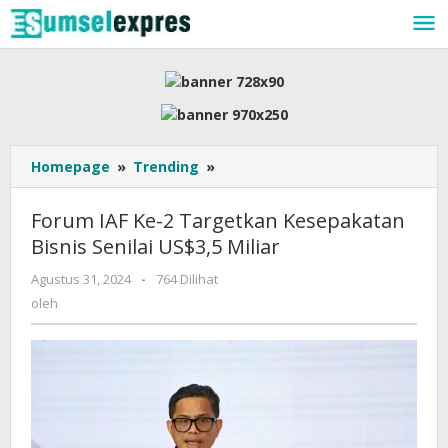
Lewati
ke
konten
Forum
Homepage
»
Trending
»
IAF
Ke-
Forum IAF Ke-2 Targetkan Kesepakatan
2
Bisnis Senilai US$3,5 Miliar
Targetkan
Kesepakatan
oleh
Agustus 31, 2024
-
764 Dilihat
Bisnis
oleh
Senilai
US$3,5
Miliar