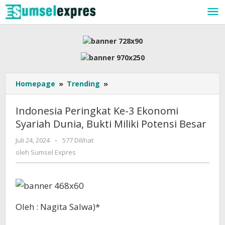
Lewati
ke
konten
Indonesia
Homepage
»
Trending
»
Peringkat
Ke-
Indonesia Peringkat Ke-3 Ekonomi
3
Syariah Dunia, Bukti Miliki Potensi Besar
Ekonomi
Syariah
oleh
Juli 24, 2024
-
577 Dilihat
Dunia,
Sumsel
oleh
Sumsel Expres
Bukti
Expres
Miliki
Potensi
Besar
Oleh : Nagita Salwa)*