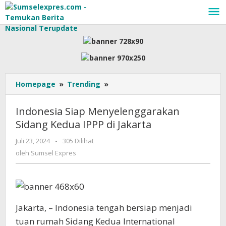
Lewati
ke
konten
Indonesia
Homepage
»
Trending
»
Siap
Menyelenggarakan
Indonesia Siap Menyelenggarakan
Sidang
Sidang Kedua IPPP di Jakarta
Kedua
IPPP
oleh
Juli 23, 2024
-
305 Dilihat
di
Sumsel
oleh
Sumsel Expres
Jakarta
Expres
Jakarta, – Indonesia tengah bersiap menjadi
tuan rumah Sidang Kedua International