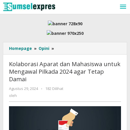
Lewati
ke
konten
Kolaborasi
Homepage
»
Opini
»
Aparat
dan
Kolaborasi Aparat dan Mahasiswa untuk
Mahasiswa
Mengawal Pilkada 2024 agar Tetap
untuk
Damai
Mengawal
Pilkada
oleh
Agustus 29, 2024
-
182 Dilihat
2024
oleh
agar
Tetap
Damai