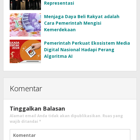
Representasi
Menjaga Daya Beli Rakyat adalah
Cara Pemerintah Mengisi
Kemerdekaan
Pemerintah Perkuat Ekosistem Media
Digital Nasional Hadapi Perang
Algoritma AI
Komentar
Tinggalkan Balasan
Alamat email Anda tidak akan dipublikasikan.
Ruas yang
wajib ditandai
*