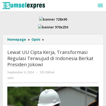
Lewati
ke
konten
Lewat
Homepage
»
Opini
»
UU
Cipta
Lewat UU Cipta Kerja, Transformasi
Kerja,
Regulasi Terwujud di Indonesia Berkat
Transformasi
Presiden Jokowi
Regulasi
Terwujud
oleh
September 9, 2024
-
335 Dilihat
di
oleh
Indonesia
Berkat
Presiden
Jokowi