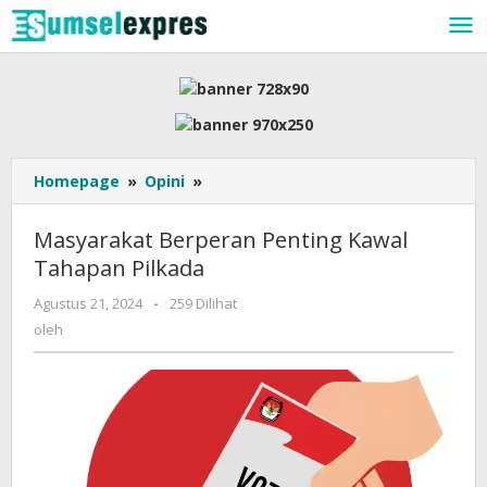
Lewati
ke
konten
Masyarakat
Homepage
»
Opini
»
Berperan
Penting
Masyarakat Berperan Penting Kawal
Kawal
Tahapan Pilkada
Tahapan
Pilkada
oleh
Agustus 21, 2024
-
259 Dilihat
oleh