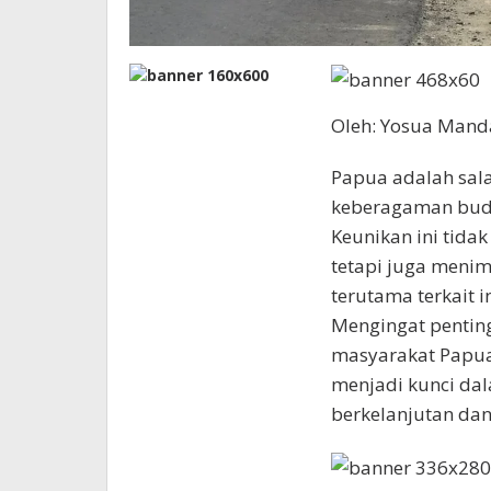
Oleh: Yosua Mand
Papua adalah sala
keberagaman buday
Keunikan ini tid
tetapi juga meni
terutama terkait 
Mengingat pentin
masyarakat Papua
menjadi kunci d
berkelanjutan dan 