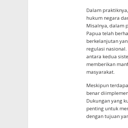
Dalam praktiknya,
hukum negara dan 
Misalnya, dalam p
Papua telah berha
berkelanjutan ya
regulasi nasional
antara kedua sist
memberikan manfa
masyarakat.
Meskipun terdapat
benar diimplement
Dukungan yang kua
penting untuk mem
dengan tujuan ya