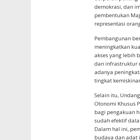
demokrasi, dan i
pembentukan Maje
representasi oran
Pembangunan berk
meningkatkan kua
akses yang lebih 
dan infrastruktur 
adanya peningkat
tingkat kemiskina
Selain itu, Unda
Otonomi Khusus 
bagi pengakuan h
sudah efektif dal
Dalam hal ini, pe
budaya dan adat i