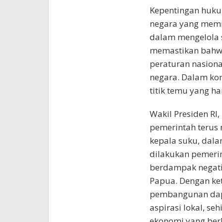
Kepentingan huku
negara yang memil
dalam mengelola 
memastikan bahw
peraturan nasion
negara. Dalam kon
titik temu yang h
Wakil Presiden RI
pemerintah terus 
kepala suku, dal
dilakukan pemeri
berdampak negati
Papua. Dengan ket
pembangunan dapa
aspirasi lokal, s
ekonomi yang berk