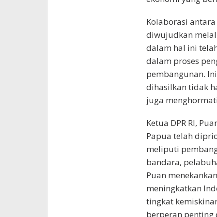
Kolaborasi antar
diwujudkan melalu
dalam hal ini tel
dalam proses pen
pembangunan. Ini
dihasilkan tidak 
juga menghormati n
Ketua DPR RI, Pu
Papua telah dipri
meliputi pembangu
bandara, pelabuha
Puan menekankan
meningkatkan In
tingkat kemiskinan
berperan penting