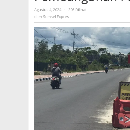
Pembangunan
Papua
oleh
Agustus 4, 2024
-
305 Dilihat
Sumsel
oleh
Sumsel Expres
Expres