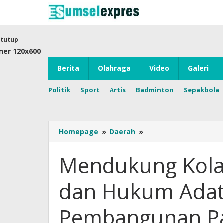
Lewati
ke
konten
tutup
Berita
Olahraga
Video
Galeri
Politik
Sport
Artis
Badminton
Sepakbola
Mendukung
Homepage
»
Daerah
»
Kolaborasi
Hukum
Mendukung Kola
Negara
dan
dan Hukum Adat
Hukum
Adat
Demi
Pembangunan P
Keberlanjutan