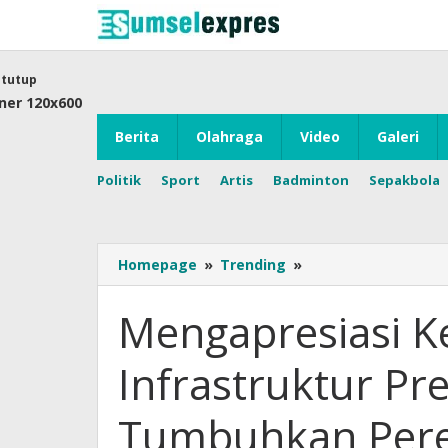
Lewati
ke
konten
tutup
Berita
Olahraga
Video
Galeri
Politik
Sport
Artis
Badminton
Sepakbola
Mengapresiasi
Homepage
»
Trending
»
Keberhasilan
Program
Mengapresiasi K
Infrastruktur
Presiden
Infrastruktur Pr
Joko
Widodo
Tumbuhkan
Tumbuhkan Pere
Perekonomian