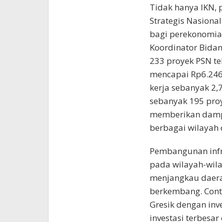
Tidak hanya IKN, 
Strategis Nasiona
bagi perekonomian
Koordinator Bidan
233 proyek PSN te
mencapai Rp6.246,
kerja sebanyak 2,7
sebanyak 195 proy
memberikan damp
berbagai wilayah 
Pembangunan infra
pada wilayah-wila
menjangkau daera
berkembang. Conto
Gresik dengan inve
investasi terbesar