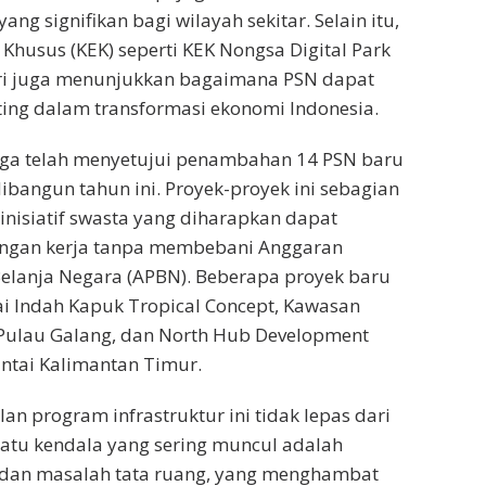
g signifikan bagi wilayah sekitar. Selain itu,
husus (KEK) seperti KEK Nongsa Digital Park
ri juga menunjukkan bagaimana PSN dapat
ting dalam transformasi ekonomi Indonesia.
juga telah menyetujui penambahan 14 PSN baru
ibangun tahun ini. Proyek-proyek ini sebagian
nisiatif swasta yang diharapkan dapat
ngan kerja tanpa membebani Anggaran
elanja Negara (APBN). Beberapa proyek baru
ai Indah Kapuk Tropical Concept, Kawasan
 Pulau Galang, dan North Hub Development
antai Kalimantan Timur.
an program infrastruktur ini tidak lepas dari
satu kendala yang sering muncul adalah
dan masalah tata ruang, yang menghambat