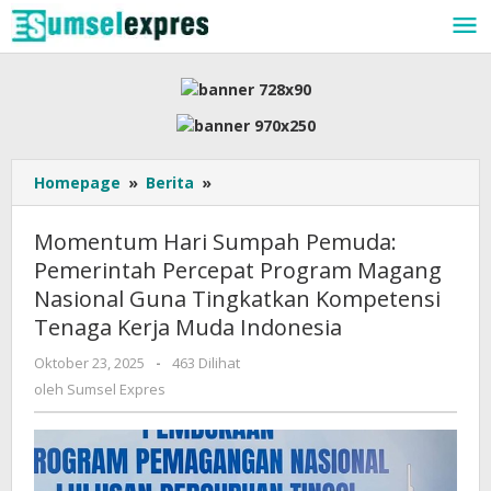
Lewati
ke
konten
Momentum
Homepage
»
Berita
»
Hari
Sumpah
Momentum Hari Sumpah Pemuda:
Pemuda:
Pemerintah Percepat Program Magang
Pemerintah
Nasional Guna Tingkatkan Kompetensi
Percepat
Program
Tenaga Kerja Muda Indonesia
Magang
oleh
Oktober 23, 2025
-
463 Dilihat
Nasional
Sumsel
Guna
oleh
Sumsel Expres
Expres
Tingkatkan
Kompetensi
Tenaga
Kerja