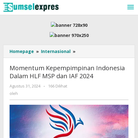
Lewati
ke
konten
Momentum
Homepage
»
Internasional
»
Kepempimpinan
Indonesia
Momentum Kepempimpinan Indonesia
Dalam
Dalam HLF MSP dan IAF 2024
HLF
MSP
oleh
Agustus 31, 2024
-
166 Dilihat
dan
oleh
IAF
2024