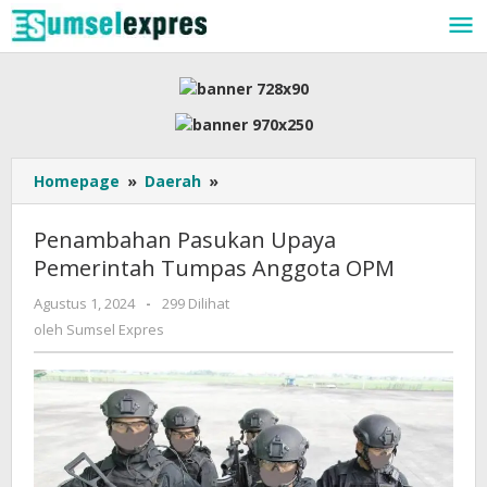
Lewati
ke
konten
Penambahan
Homepage
»
Daerah
»
Pasukan
Upaya
Penambahan Pasukan Upaya
Pemerintah
Pemerintah Tumpas Anggota OPM
Tumpas
Anggota
oleh
Agustus 1, 2024
-
299 Dilihat
OPM
Sumsel
oleh
Sumsel Expres
Expres