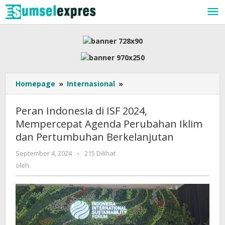
Lewati
ke
konten
Peran
Homepage
»
Internasional
»
Indonesia
di
Peran Indonesia di ISF 2024,
ISF
Mempercepat Agenda Perubahan Iklim
2024,
dan Pertumbuhan Berkelanjutan
Mempercepat
Agenda
oleh
September 4, 2024
-
215 Dilihat
Perubahan
oleh
Iklim
dan
Pertumbuhan
Berkelanjutan