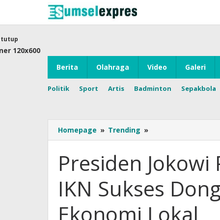
Lewati
ke
konten
tutup
Berita
Olahraga
Video
Galeri
Politik
Sport
Artis
Badminton
Sepakbola
Presiden
Homepage
»
Trending
»
Jokowi
Pastikan
Presiden Jokowi
Pembangunan
IKN
IKN Sukses Don
Sukses
Dongkrak
Pertumbuhan
Ekonomi Lokal
Ekonomi