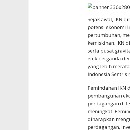
Sejak awal, IKN d
potensi ekonomi 
pertumbuhan, men
kemiskinan. IKN d
serta pusat grav
efek berganda de
yang lebih merata
Indonesia Sentris
Pemindahan IKN d
pembangunan ekon
perdagangan di le
meningkat. Pemind
diharapkan mengu
perdagangan, inves