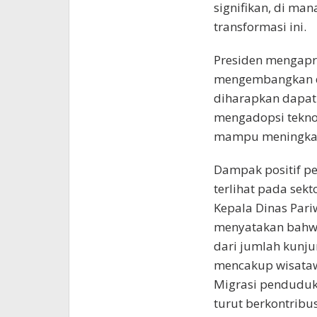
signifikan, di man
transformasi ini.
Presiden mengapre
mengembangkan dig
diharapkan dapat
mengadopsi teknol
mampu meningkatk
Dampak positif p
terlihat pada sek
Kepala Dinas Pariw
menyatakan bahwa 
dari jumlah kunju
mencakup wisatawa
Migrasi penduduk 
turut berkontribus