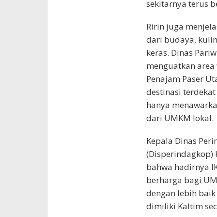
sekitarnya terus 
Ririn juga menjel
dari budaya, kuline
keras. Dinas Pari
menguatkan area w
Penajam Paser Ut
destinasi terdekat 
hanya menawarkan 
dari UMKM lokal.
Kepala Dinas Peri
(Disperindagkop)
bahwa hadirnya I
berharga bagi UM
dengan lebih bai
dimiliki Kaltim se