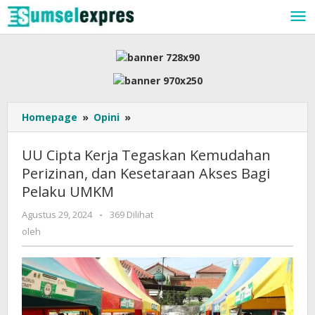
Lewati
ke
konten
UU
Homepage
»
Opini
»
Cipta
Kerja
UU Cipta Kerja Tegaskan Kemudahan
Tegaskan
Perizinan, dan Kesetaraan Akses Bagi
Kemudahan
Pelaku UMKM
Perizinan,
dan
oleh
Agustus 29, 2024
-
369 Dilihat
Kesetaraan
oleh
Akses
Bagi
Pelaku
UMKM