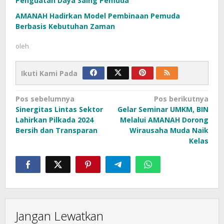
Penguatan Daya Saing Pemuda
AMANAH Hadirkan Model Pembinaan Pemuda
Berbasis Kebutuhan Zaman
oleh
Ikuti Kami Pada
Navigasi
Pos sebelumnya
Pos berikutnya
Sinergitas Lintas Sektor
Gelar Seminar UMKM, BIN
pos
Lahirkan Pilkada 2024
Melalui AMANAH Dorong
Bersih dan Transparan
Wirausaha Muda Naik
Kelas
Jangan Lewatkan