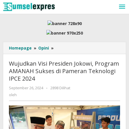
Lewati
ke
konten
Wujudkan
Homepage
»
Opini
»
Visi
Presiden
Wujudkan Visi Presiden Jokowi, Program
Jokowi,
AMANAH Sukses di Pameran Teknologi
Program
IPCE 2024
AMANAH
Sukses
oleh
September 26, 2024
-
2898 Dilihat
di
oleh
Pameran
Teknologi
IPCE
2024