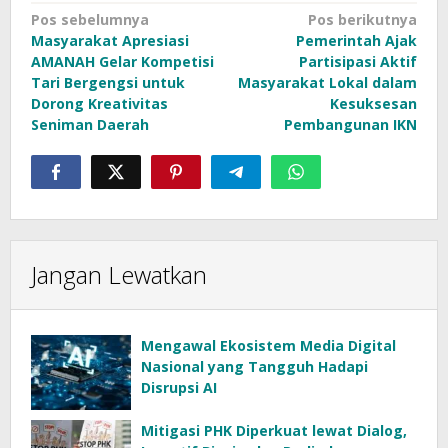
Navigasi
Pos sebelumnya
Pos berikutnya
Masyarakat Apresiasi
Pemerintah Ajak
pos
AMANAH Gelar Kompetisi
Partisipasi Aktif
Tari Bergengsi untuk
Masyarakat Lokal dalam
Dorong Kreativitas
Kesuksesan
Seniman Daerah
Pembangunan IKN
Jangan Lewatkan
Mengawal Ekosistem Media Digital
Nasional yang Tangguh Hadapi
Disrupsi AI
Mitigasi PHK Diperkuat lewat Dialog,