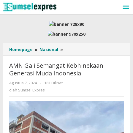
Lewati
ke
konten
AMN
Homepage
»
Nasional
»
Gali
Semangat
AMN Gali Semangat Kebhinekaan
Kebhinekaan
Generasi Muda Indonesia
Generasi
Muda
oleh
Agustus 7, 2024
-
181 Dilihat
Indonesia
Sumsel
oleh
Sumsel Expres
Expres