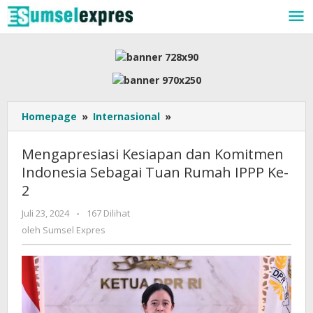
Lewati
ke
konten
Mengapresiasi
Homepage
»
Internasional
»
Kesiapan
dan
Mengapresiasi Kesiapan dan Komitmen
Komitmen
Indonesia Sebagai Tuan Rumah IPPP Ke-
Indonesia
2
Sebagai
Tuan
oleh
Juli 23, 2024
-
167 Dilihat
Rumah
Sumsel
oleh
Sumsel Expres
IPPP
Expres
Ke-
2