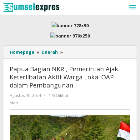
Lewati
ke
konten
Papua
Homepage
»
Daerah
»
Bagian
NKRI,
Papua Bagian NKRI, Pemerintah Ajak
Pemerintah
Keterlibatan Aktif Warga Lokal OAP
Ajak
dalam Pembangunan
Keterlibatan
Aktif
oleh
Agustus 10, 2024
-
173 Dilihat
Warga
oleh
Lokal
OAP
dalam
Pembangunan