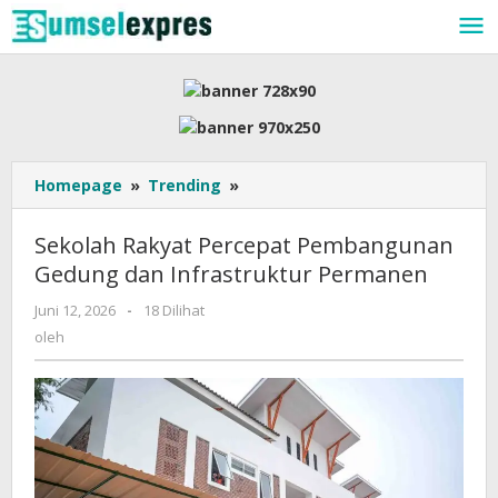
Lewati
ke
konten
Sekolah
Homepage
»
Trending
»
Rakyat
Percepat
Sekolah Rakyat Percepat Pembangunan
Pembangunan
Gedung dan Infrastruktur Permanen
Gedung
dan
oleh
Juni 12, 2026
-
18 Dilihat
Infrastruktur
oleh
Permanen