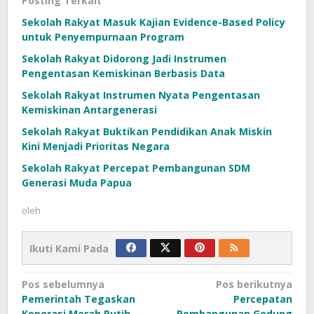
Posting Terkait
Sekolah Rakyat Masuk Kajian Evidence-Based Policy
untuk Penyempurnaan Program
Sekolah Rakyat Didorong Jadi Instrumen
Pengentasan Kemiskinan Berbasis Data
Sekolah Rakyat Instrumen Nyata Pengentasan
Kemiskinan Antargenerasi
Sekolah Rakyat Buktikan Pendidikan Anak Miskin
Kini Menjadi Prioritas Negara
Sekolah Rakyat Percepat Pembangunan SDM
Generasi Muda Papua
oleh
Ikuti Kami Pada
Navigasi
Pos sebelumnya
Pos berikutnya
Pemerintah Tegaskan
Percepatan
pos
Koperasi Merah Putih
Pembangunan Gedung