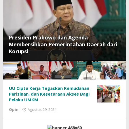
Presiden Prabowo dan Agenda
Membersihkan Pemerintahan Daerah dari
Korupsi
Sumselexpres.com
UU Cipta Kerja Tegaskan Kemudahan
Perizinan, dan Kesetaraan Akses Bagi
–
Pelaku UMKM
Temukan
oleh
Opini
Agustus 29, 2024
Berita
Nasional